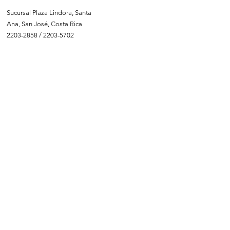
Sucursal Plaza Lindora, Santa
Ana, San José, Costa Rica
2203-2858
/
2203-5702
info@piscinasatlantik.com
HORARIO
Lunes a Viernes:
8:00 a.m. a 5:00 p.m
​​Sábados:
9:00 a.m. - 1:00 p.m.
Domingos:
Cerrados