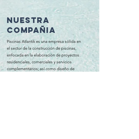
NUESTRA
COMPAÑia
Piscinas Atlantik es una empresa sólida en
el sector de la construcción de piscinas,
enfocada en la elaboración de proyectos
residenciales, comerciales y servicios
complementarios; así­ como diseño de
áreas comunes en armonía con el entorno.
Con el respaldo y experiencia de más de
1200 proyectos, en todo el país.
OFICINA
Sucursal Plaza Lindora, Santa
Ana, San José, Costa Rica