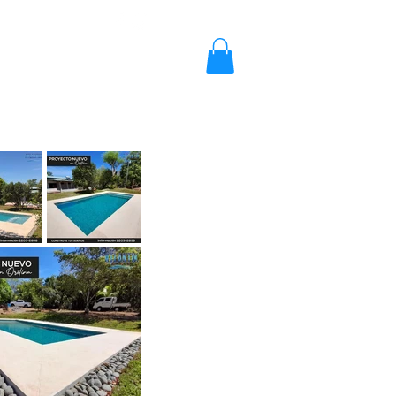
2203-2858 / 2203-5702
Blog
Cotizar