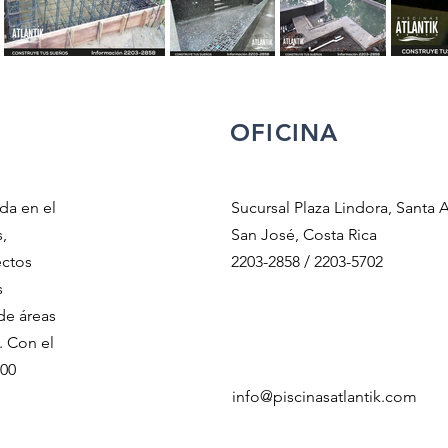
OFICINA
da en el
Sucursal Plaza Lindora, Santa 
,
San José, Costa Rica
ectos
2203-2858 / 2203-5702
s
de áreas
. Con el
200
info@piscinasatlantik.com