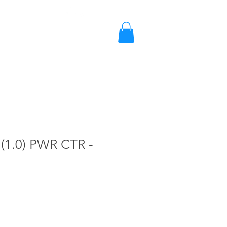
2203-2858 / 2203-5702
Blog
Cotizar
(1.0) PWR CTR -
o