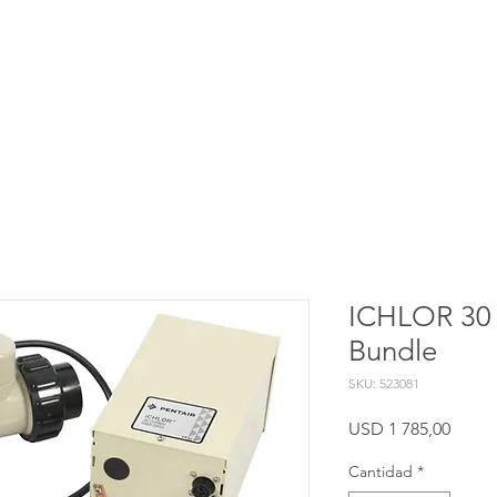
oductos
Servicios
Proyectos
Procesos Constructivos
ICHLOR 30 
Bundle
SKU: 523081
Preci
USD 1 785,00
Cantidad
*